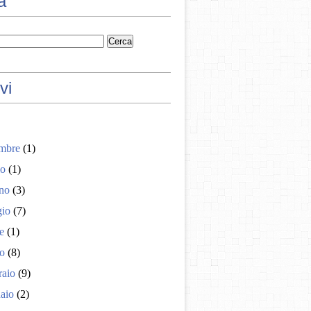
a
vi
embre
(1)
io
(1)
no
(3)
io
(7)
e
(1)
o
(8)
raio
(9)
aio
(2)