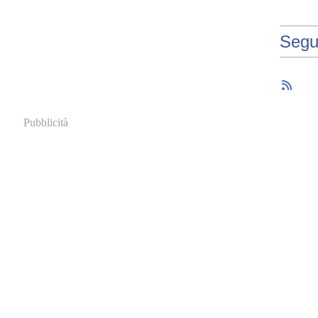
R
A
L
Segu
I
,
C
O
M
U
Pubblicità
N
E
S
E
N
E
G
H
E
,
I
C
S