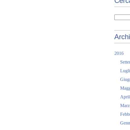
Cerc
m
b
i
n
i
,
Archi
S
I
S
2016
T
Sett
E
M
Lugl
A
Giug
B
I
Magg
B
April
L
I
Marz
O
Febb
T
E
Genn
C