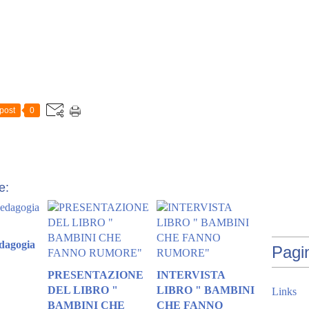
E
N
E
G
H
E
,
L
post
0
I
B
R
I
D
I
e:
S
A
G
I
dagogia
Pagi
O
,
PRESENTAZIONE
INTERVISTA
P
DEL LIBRO "
LIBRO " BAMBINI
Links
R
BAMBINI CHE
CHE FANNO
E