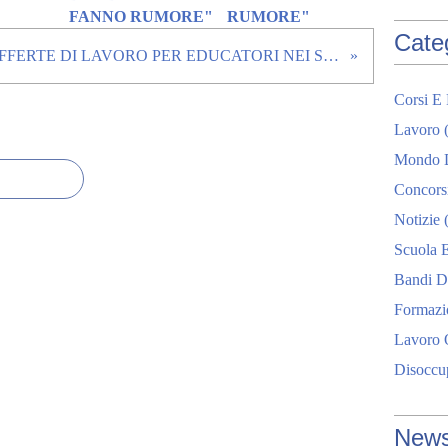
S
FANNO RUMORE"
RUMORE"
E
Cate
OFFERTE DI LAVORO PER EDUCATORI NEI SOGGIORNI ESTIVI
N
T
A
Corsi E
Z
Lavoro
(
I
O
Mondo D
N
Concors
E
L
Notizie
(
I
Scuola E
B
R
Bandi Di
O
Formazi
B
A
Lavoro 
M
Disoccu
B
I
N
News
I