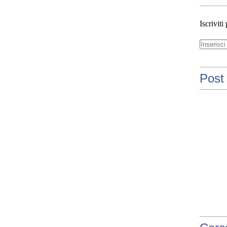
C
H
Iscriviti
E
F
A
N
N
O
Post 
R
U
M
O
R
E
,
r
u
m
o
r
e
b
a