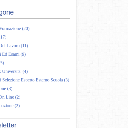
gorie
 Formazione
(20)
17)
el Lavoro
(11)
i Ed Esami
(9)
5)
 Universita'
(4)
 Selezione Esperto Esterno Scuola
(3)
one
(3)
On Line
(2)
pazione
(2)
letter