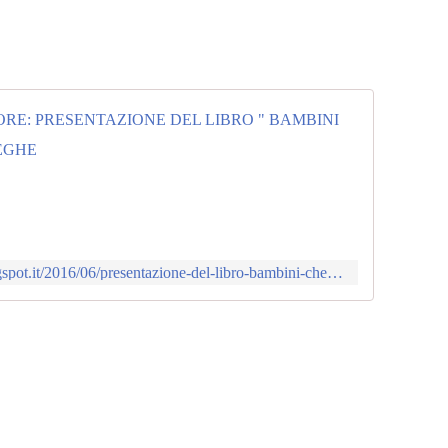
BAMBIN
A
B
C
S
E
R
http://bambinichefannorumore.blogspot.it/2016/06/presentazione-del-libro-bambini-che_4.html
V
I
Z
I
C
U
L
T
U