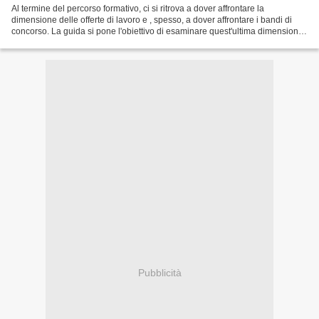
Al termine del percorso formativo, ci si ritrova a dover affrontare la
dimensione delle offerte di lavoro e , spesso, a dover affrontare i bandi di
concorso. La guida si pone l'obiettivo di esaminare quest'ultima dimensione,
al fine di fare un pò di chiarezza...
Pubblicità